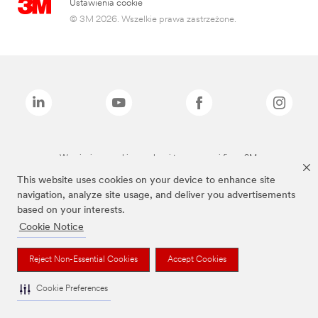
Ustawienia cookie
© 3M 2026. Wszelkie prawa zastrzeżone.
Wymienione marki są znakami towarowymi firmy 3M.
This website uses cookies on your device to enhance site
navigation, analyze site usage, and deliver you advertisements
based on your interests.
Cookie Notice
Reject Non-Essential Cookies
Accept Cookies
Cookie Preferences