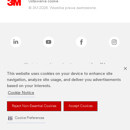
Ustawienia cookie
© 3M 2026. Wszelkie prawa zastrzeżone.
Wymienione marki są znakami towarowymi firmy 3M.
This website uses cookies on your device to enhance site
navigation, analyze site usage, and deliver you advertisements
based on your interests.
Cookie Notice
Reject Non-Essential Cookies
Accept Cookies
Cookie Preferences