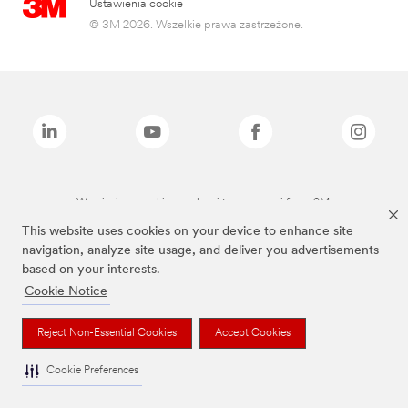
Ustawienia cookie
© 3M 2026. Wszelkie prawa zastrzeżone.
Wymienione marki są znakami towarowymi firmy 3M.
This website uses cookies on your device to enhance site
navigation, analyze site usage, and deliver you advertisements
based on your interests.
Cookie Notice
Reject Non-Essential Cookies
Accept Cookies
Cookie Preferences