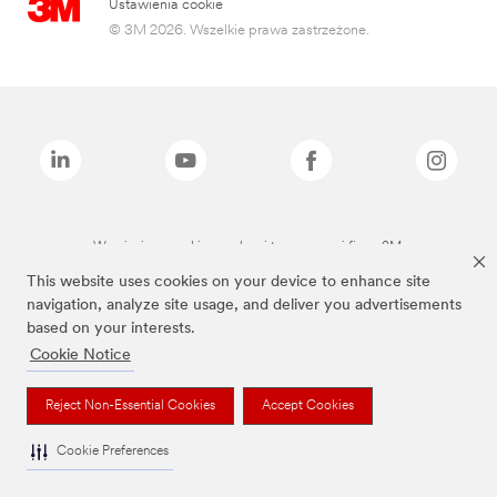
Ustawienia cookie
© 3M 2026. Wszelkie prawa zastrzeżone.
Wymienione marki są znakami towarowymi firmy 3M.
This website uses cookies on your device to enhance site
navigation, analyze site usage, and deliver you advertisements
based on your interests.
Cookie Notice
Reject Non-Essential Cookies
Accept Cookies
Cookie Preferences