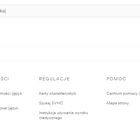
ŚCI
REGULACJE
POMOC
ości (język
Karty charakterystyki
Centrum pomocy
Szukaj SVHC
Mapa strony
owe (język
Instrukcja używania wyrobu
medycznego