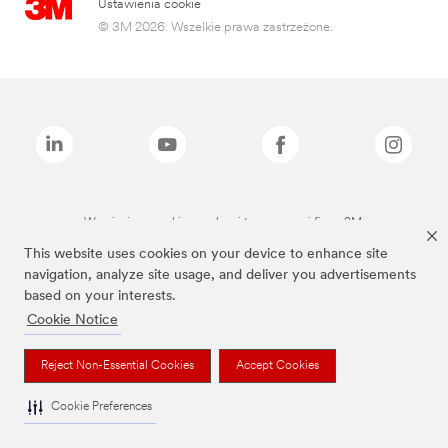
Ustawienia cookie
© 3M 2026. Wszelkie prawa zastrzeżone.
Wymienione marki są znakami towarowymi firmy 3M.
This website uses cookies on your device to enhance site
navigation, analyze site usage, and deliver you advertisements
based on your interests.
Cookie Notice
Reject Non-Essential Cookies
Accept Cookies
Cookie Preferences