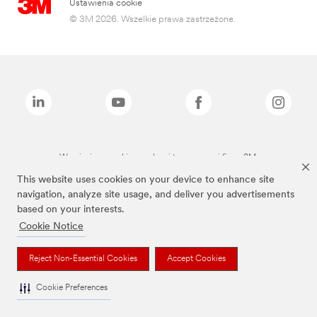
Ustawienia cookie
© 3M 2026. Wszelkie prawa zastrzeżone.
Wymienione marki są znakami towarowymi firmy 3M.
This website uses cookies on your device to enhance site
navigation, analyze site usage, and deliver you advertisements
based on your interests.
Cookie Notice
Reject Non-Essential Cookies
Accept Cookies
Cookie Preferences