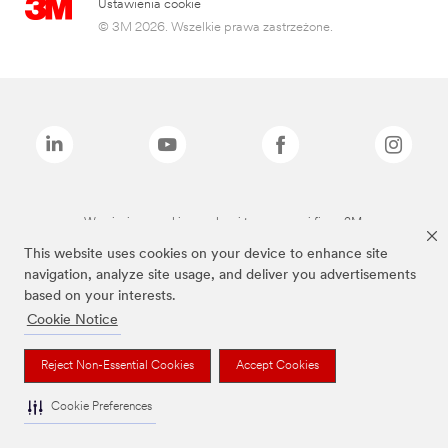
Ustawienia cookie
© 3M 2026. Wszelkie prawa zastrzeżone.
Wymienione marki są znakami towarowymi firmy 3M.
This website uses cookies on your device to enhance site
navigation, analyze site usage, and deliver you advertisements
based on your interests.
Cookie Notice
Reject Non-Essential Cookies
Accept Cookies
Cookie Preferences