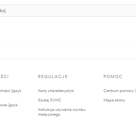
ŚCI
REGULACJE
POMOC
ości (język
Karty charakterystyki
Centrum pomocy
Szukaj SVHC
Mapa strony
owe (język
Instrukcja używania wyrobu
medycznego