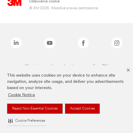
Ustawienia cookie
© 3M 2026. Wszelkie prawa zastrzeżone.
Wymienione marki są znakami towarowymi firmy 3M.
This website uses cookies on your device to enhance site
navigation, analyze site usage, and deliver you advertisements
based on your interests.
Cookie Notice
Reject Non-Essential Cookies
Accept Cookies
Cookie Preferences