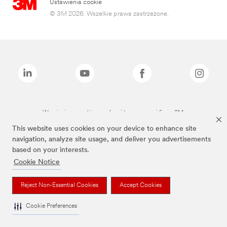
Ustawienia cookie
© 3M 2026. Wszelkie prawa zastrzeżone.
Wymienione marki są znakami towarowymi firmy 3M.
This website uses cookies on your device to enhance site
navigation, analyze site usage, and deliver you advertisements
based on your interests.
Cookie Notice
Reject Non-Essential Cookies
Accept Cookies
Cookie Preferences