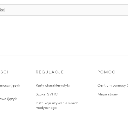
ŚCI
REGULACJE
POMOC
ości (język
Karty charakterystyki
Centrum pomocy
Szukaj SVHC
Mapa strony
owe (język
Instrukcja używania wyrobu
medycznego