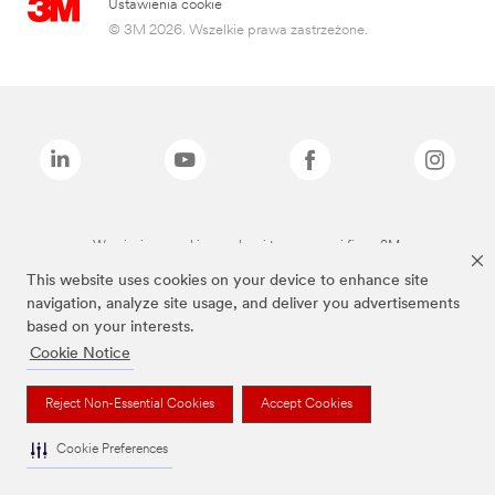
Ustawienia cookie
© 3M 2026. Wszelkie prawa zastrzeżone.
Wymienione marki są znakami towarowymi firmy 3M.
This website uses cookies on your device to enhance site
navigation, analyze site usage, and deliver you advertisements
based on your interests.
Cookie Notice
Reject Non-Essential Cookies
Accept Cookies
Cookie Preferences