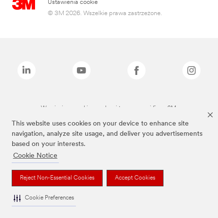
Ustawienia cookie
© 3M 2026. Wszelkie prawa zastrzeżone.
Wymienione marki są znakami towarowymi firmy 3M.
This website uses cookies on your device to enhance site
navigation, analyze site usage, and deliver you advertisements
based on your interests.
Cookie Notice
Reject Non-Essential Cookies
Accept Cookies
Cookie Preferences