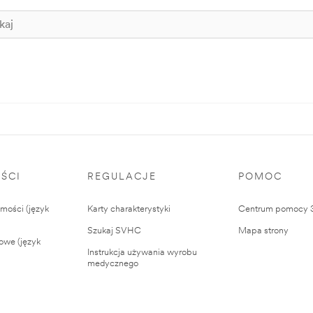
ŚCI
REGULACJE
POMOC
ości (język
Karty charakterystyki
Centrum pomocy
Szukaj SVHC
Mapa strony
owe (język
Instrukcja używania wyrobu
medycznego