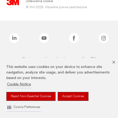
Ustawienia cookie
© 3M 2026. Wszelkie prawa zastrzeżone.
Wymienione marki są znakami towarowymi firmy 3M.
This website uses cookies on your device to enhance site
navigation, analyze site usage, and deliver you advertisements
based on your interests.
Cookie Notice
Reject Non-Essential Cookies
Accept Cookies
Cookie Preferences