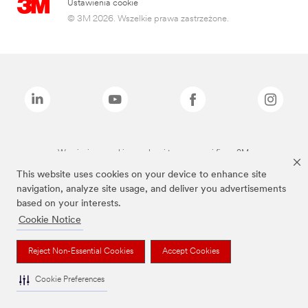
Ustawienia cookie
© 3M 2026. Wszelkie prawa zastrzeżone.
Wymienione marki są znakami towarowymi firmy 3M.
This website uses cookies on your device to enhance site
navigation, analyze site usage, and deliver you advertisements
based on your interests.
Cookie Notice
Reject Non-Essential Cookies
Accept Cookies
Cookie Preferences