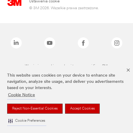
Ustawienia cookie
© 3M 2026. Wszelkie prawa zastrzeżone.
Wymienione marki są znakami towarowymi firmy 3M.
This website uses cookies on your device to enhance site
navigation, analyze site usage, and deliver you advertisements
based on your interests.
Cookie Notice
Reject Non-Essential Cookies
Accept Cookies
Cookie Preferences