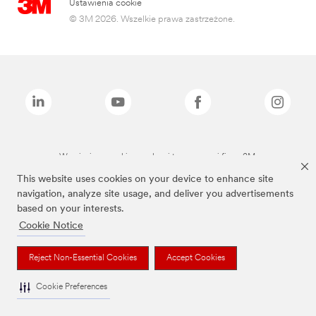
Ustawienia cookie
© 3M 2026. Wszelkie prawa zastrzeżone.
Wymienione marki są znakami towarowymi firmy 3M.
This website uses cookies on your device to enhance site
navigation, analyze site usage, and deliver you advertisements
based on your interests.
Cookie Notice
Reject Non-Essential Cookies
Accept Cookies
Cookie Preferences