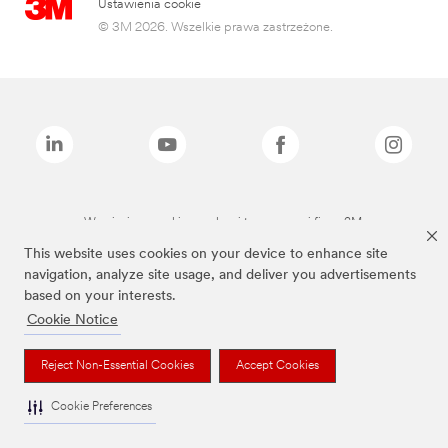
Ustawienia cookie
© 3M 2026. Wszelkie prawa zastrzeżone.
Wymienione marki są znakami towarowymi firmy 3M.
This website uses cookies on your device to enhance site
navigation, analyze site usage, and deliver you advertisements
based on your interests.
Cookie Notice
Reject Non-Essential Cookies
Accept Cookies
Cookie Preferences