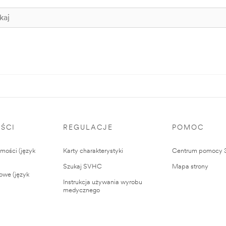
ŚCI
REGULACJE
POMOC
ości (język
Karty charakterystyki
Centrum pomocy
Szukaj SVHC
Mapa strony
owe (język
Instrukcja używania wyrobu
medycznego