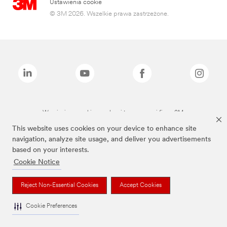
Ustawienia cookie
© 3M 2026. Wszelkie prawa zastrzeżone.
Wymienione marki są znakami towarowymi firmy 3M.
This website uses cookies on your device to enhance site
navigation, analyze site usage, and deliver you advertisements
based on your interests.
Cookie Notice
Reject Non-Essential Cookies
Accept Cookies
Cookie Preferences