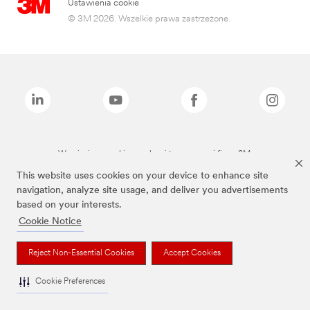
Ustawienia cookie
© 3M 2026. Wszelkie prawa zastrzeżone.
Wymienione marki są znakami towarowymi firmy 3M.
This website uses cookies on your device to enhance site
navigation, analyze site usage, and deliver you advertisements
based on your interests.
Cookie Notice
Reject Non-Essential Cookies
Accept Cookies
Cookie Preferences