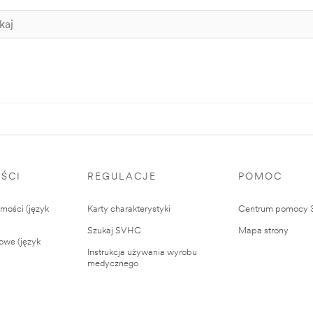
ŚCI
REGULACJE
POMOC
ości (język
Karty charakterystyki
Centrum pomocy
Szukaj SVHC
Mapa strony
owe (język
Instrukcja używania wyrobu
medycznego