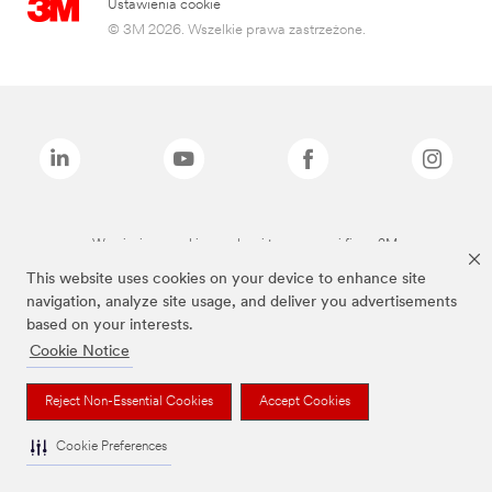
Ustawienia cookie
© 3M 2026. Wszelkie prawa zastrzeżone.
Wymienione marki są znakami towarowymi firmy 3M.
This website uses cookies on your device to enhance site
navigation, analyze site usage, and deliver you advertisements
based on your interests.
Cookie Notice
Reject Non-Essential Cookies
Accept Cookies
Cookie Preferences