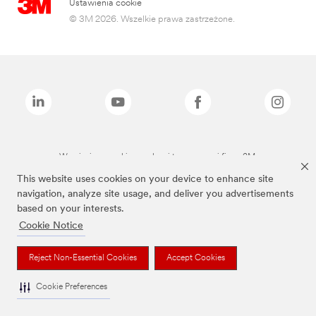
Ustawienia cookie
© 3M 2026. Wszelkie prawa zastrzeżone.
Wymienione marki są znakami towarowymi firmy 3M.
This website uses cookies on your device to enhance site
navigation, analyze site usage, and deliver you advertisements
based on your interests.
Cookie Notice
Reject Non-Essential Cookies
Accept Cookies
Cookie Preferences