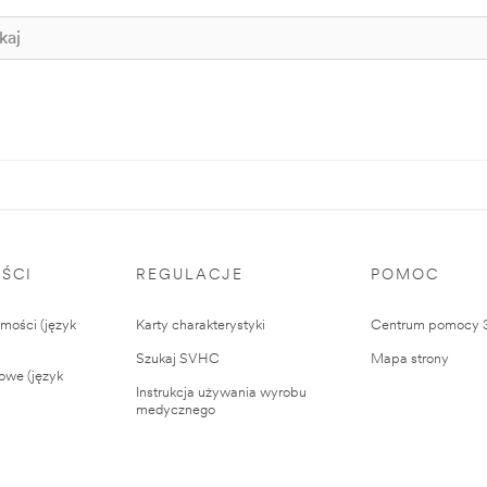
ŚCI
REGULACJE
POMOC
ości (język
Karty charakterystyki
Centrum pomocy
Szukaj SVHC
Mapa strony
owe (język
Instrukcja używania wyrobu
medycznego