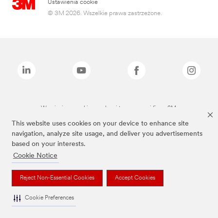
Ustawienia cookie
© 3M 2026. Wszelkie prawa zastrzeżone.
Wymienione marki są znakami towarowymi firmy 3M.
This website uses cookies on your device to enhance site
navigation, analyze site usage, and deliver you advertisements
based on your interests.
Cookie Notice
Reject Non-Essential Cookies
Accept Cookies
Cookie Preferences