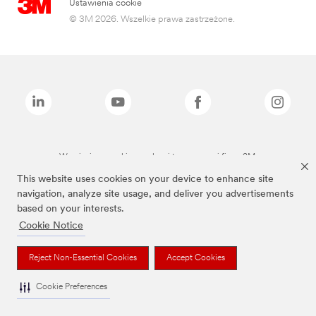
Ustawienia cookie
© 3M 2026. Wszelkie prawa zastrzeżone.
Wymienione marki są znakami towarowymi firmy 3M.
This website uses cookies on your device to enhance site
navigation, analyze site usage, and deliver you advertisements
based on your interests.
Cookie Notice
Reject Non-Essential Cookies
Accept Cookies
Cookie Preferences