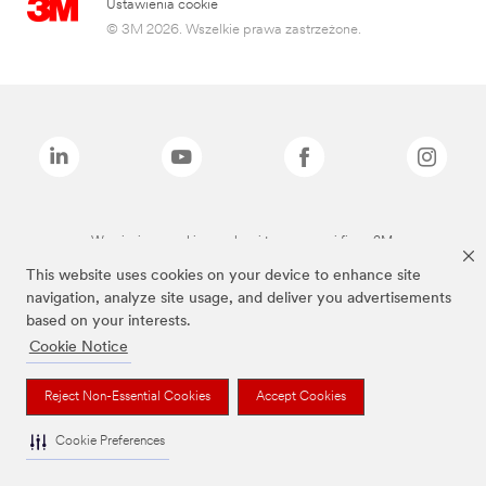
Ustawienia cookie
© 3M 2026. Wszelkie prawa zastrzeżone.
Wymienione marki są znakami towarowymi firmy 3M.
This website uses cookies on your device to enhance site
navigation, analyze site usage, and deliver you advertisements
based on your interests.
Cookie Notice
Reject Non-Essential Cookies
Accept Cookies
Cookie Preferences