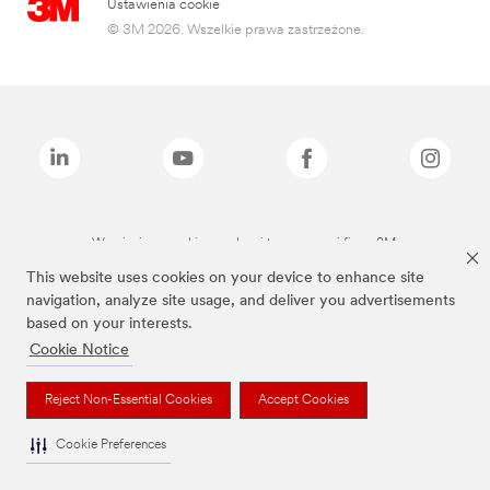
Ustawienia cookie
© 3M 2026. Wszelkie prawa zastrzeżone.
Wymienione marki są znakami towarowymi firmy 3M.
This website uses cookies on your device to enhance site
navigation, analyze site usage, and deliver you advertisements
based on your interests.
Cookie Notice
Reject Non-Essential Cookies
Accept Cookies
Cookie Preferences