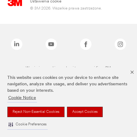
Ustawienia cookie
© 3M 2026. Wszelkie prawa zastrzeżone.
Wymienione marki są znakami towarowymi firmy 3M.
This website uses cookies on your device to enhance site
navigation, analyze site usage, and deliver you advertisements
based on your interests.
Cookie Notice
Reject Non-Essential Cookies
Accept Cookies
Cookie Preferences