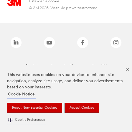
Ustawienia cookie
© 3M 2026. Wszelkie prawa zastrzeżone.
Wymienione marki są znakami towarowymi firmy 3M.
This website uses cookies on your device to enhance site
navigation, analyze site usage, and deliver you advertisements
based on your interests.
Cookie Notice
Reject Non-Essential Cookies
Accept Cookies
Cookie Preferences