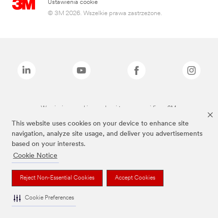
Ustawienia cookie
© 3M 2026. Wszelkie prawa zastrzeżone.
Wymienione marki są znakami towarowymi firmy 3M.
This website uses cookies on your device to enhance site
navigation, analyze site usage, and deliver you advertisements
based on your interests.
Cookie Notice
Reject Non-Essential Cookies
Accept Cookies
Cookie Preferences