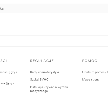
ŚCI
REGULACJE
POMOC
ości (język
Karty charakterystyki
Centrum pomocy
Szukaj SVHC
Mapa strony
owe (język
Instrukcja używania wyrobu
medycznego