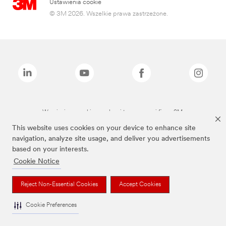
Ustawienia cookie
© 3M 2026. Wszelkie prawa zastrzeżone.
Wymienione marki są znakami towarowymi firmy 3M.
This website uses cookies on your device to enhance site
navigation, analyze site usage, and deliver you advertisements
based on your interests.
Cookie Notice
Reject Non-Essential Cookies
Accept Cookies
Cookie Preferences