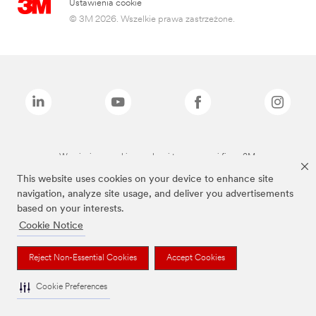
Ustawienia cookie
© 3M 2026. Wszelkie prawa zastrzeżone.
Wymienione marki są znakami towarowymi firmy 3M.
This website uses cookies on your device to enhance site
navigation, analyze site usage, and deliver you advertisements
based on your interests.
Cookie Notice
Reject Non-Essential Cookies
Accept Cookies
Cookie Preferences