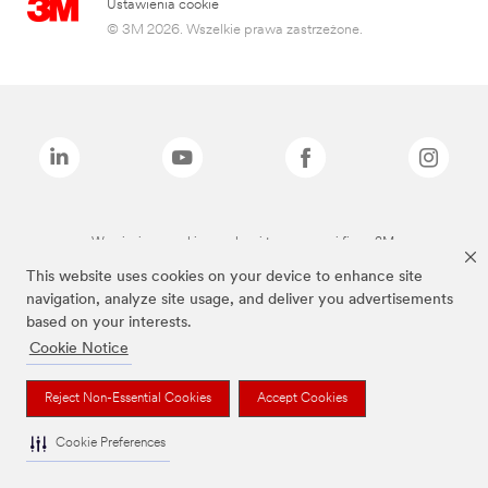
Ustawienia cookie
© 3M 2026. Wszelkie prawa zastrzeżone.
Wymienione marki są znakami towarowymi firmy 3M.
This website uses cookies on your device to enhance site
navigation, analyze site usage, and deliver you advertisements
based on your interests.
Cookie Notice
Reject Non-Essential Cookies
Accept Cookies
Cookie Preferences