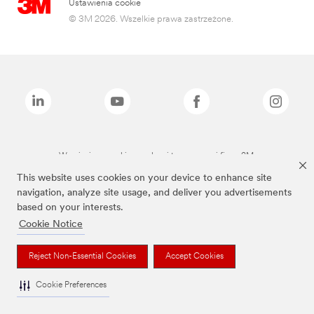
Ustawienia cookie
© 3M 2026. Wszelkie prawa zastrzeżone.
Wymienione marki są znakami towarowymi firmy 3M.
This website uses cookies on your device to enhance site
navigation, analyze site usage, and deliver you advertisements
based on your interests.
Cookie Notice
Reject Non-Essential Cookies
Accept Cookies
Cookie Preferences