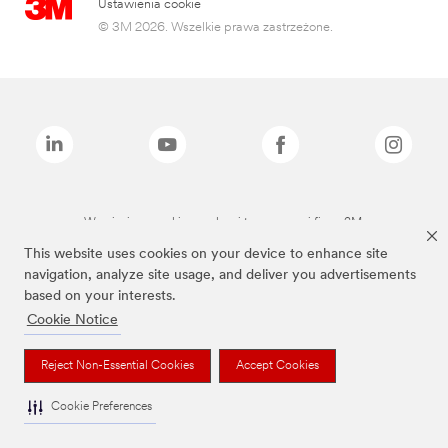
Ustawienia cookie
© 3M 2026. Wszelkie prawa zastrzeżone.
Wymienione marki są znakami towarowymi firmy 3M.
This website uses cookies on your device to enhance site
navigation, analyze site usage, and deliver you advertisements
based on your interests.
Cookie Notice
Reject Non-Essential Cookies
Accept Cookies
Cookie Preferences