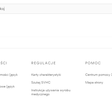
ŚCI
REGULACJE
POMOC
ości (język
Karty charakterystyki
Centrum pomocy
Szukaj SVHC
Mapa strony
owe (język
Instrukcja używania wyrobu
medycznego