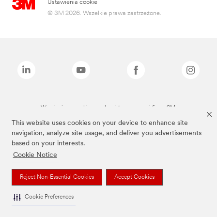
Ustawienia cookie
© 3M 2026. Wszelkie prawa zastrzeżone.
Wymienione marki są znakami towarowymi firmy 3M.
This website uses cookies on your device to enhance site
navigation, analyze site usage, and deliver you advertisements
based on your interests.
Cookie Notice
Reject Non-Essential Cookies
Accept Cookies
Cookie Preferences