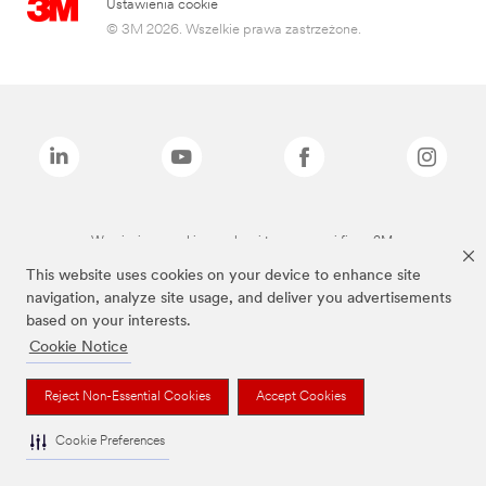
Ustawienia cookie
© 3M 2026. Wszelkie prawa zastrzeżone.
Wymienione marki są znakami towarowymi firmy 3M.
This website uses cookies on your device to enhance site
navigation, analyze site usage, and deliver you advertisements
based on your interests.
Cookie Notice
Reject Non-Essential Cookies
Accept Cookies
Cookie Preferences