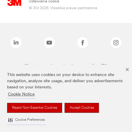
Ustawienia cookie
© 3M 2026. Wszelkie prawa zastrzeżone.
Wymienione marki są znakami towarowymi firmy 3M.
This website uses cookies on your device to enhance site
navigation, analyze site usage, and deliver you advertisements
based on your interests.
Cookie Notice
Reject Non-Essential Cookies
Accept Cookies
Cookie Preferences