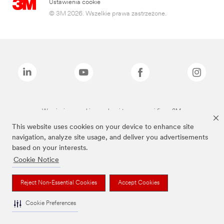
Ustawienia cookie
© 3M 2026. Wszelkie prawa zastrzeżone.
Wymienione marki są znakami towarowymi firmy 3M.
This website uses cookies on your device to enhance site
navigation, analyze site usage, and deliver you advertisements
based on your interests.
Cookie Notice
Reject Non-Essential Cookies
Accept Cookies
Cookie Preferences