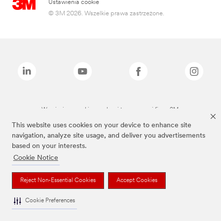
Ustawienia cookie
© 3M 2026. Wszelkie prawa zastrzeżone.
Wymienione marki są znakami towarowymi firmy 3M.
This website uses cookies on your device to enhance site
navigation, analyze site usage, and deliver you advertisements
based on your interests.
Cookie Notice
Reject Non-Essential Cookies
Accept Cookies
Cookie Preferences