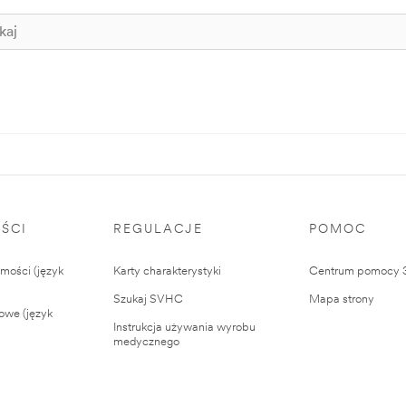
ŚCI
REGULACJE
POMOC
ości (język
Karty charakterystyki
Centrum pomocy
Szukaj SVHC
Mapa strony
owe (język
Instrukcja używania wyrobu
medycznego