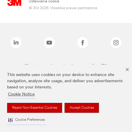
Ustawienia cookie
© 3M 2026. Wszelkie prawa zastrzeżone.
Wymienione marki są znakami towarowymi firmy 3M.
This website uses cookies on your device to enhance site
navigation, analyze site usage, and deliver you advertisements
based on your interests.
Cookie Notice
Reject Non-Essential Cookies
Accept Cookies
Cookie Preferences