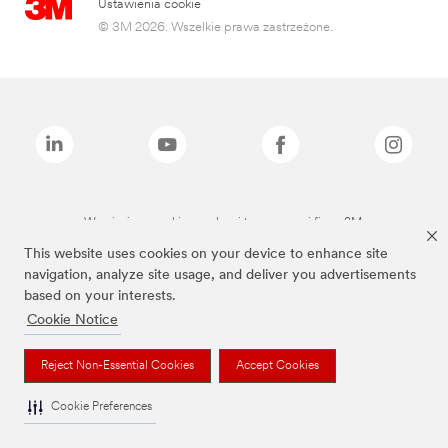
Ustawienia cookie
© 3M 2026. Wszelkie prawa zastrzeżone.
Wymienione marki są znakami towarowymi firmy 3M.
This website uses cookies on your device to enhance site
navigation, analyze site usage, and deliver you advertisements
based on your interests.
Cookie Notice
Reject Non-Essential Cookies
Accept Cookies
Cookie Preferences