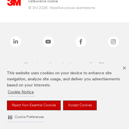
Ustawienia cookie
© 3M 2026. Wszelkie prawa zastrzeżone.
Wymienione marki są znakami towarowymi firmy 3M.
This website uses cookies on your device to enhance site
navigation, analyze site usage, and deliver you advertisements
based on your interests.
Cookie Notice
Reject Non-Essential Cookies
Accept Cookies
Cookie Preferences